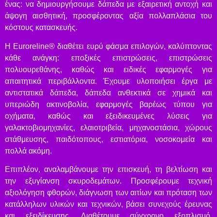
ένας: να δημιουργήσουμε δάπεδα με εξαιρετική αντοχή και
άψογη αισθητική, προσφέροντας αξία πολλαπλάσια του
κόστους κατασκευής.
Η Euroreline® διαθέτει ευρύ φάσμα επιλογών, καλύπτοντας
κάθε ανάγκη: εποξικές επιστρώσεις, επιστρώσεις
πολυουρεθάνης, καθώς και ειδικές εφαρμογές για
απαιτητικά περιβάλλοντα. Έχουμε υλοποιήσει έργα με
αντιστατικά δάπεδα, δάπεδα ανθεκτικά σε χημικά και
υπεριώδη ακτινοβολία, εφαρμογές βαρέως τύπου για
οχήματα, καθώς και εξειδικευμένες λύσεις για
γαλακτοβιομηχανίες, ελαιοτριβεία, μηχανοστάσια, χώρους
στάθμευσης, παιδότοπους, εστιατόρια, νοσοκομεία και
πολλά ακόμη.
Επιπλέον, αναλαμβάνουμε την επισκευή, τη βελτίωση και
την εξυγίανση σκυροδεμάτων. Προσφέρουμε τεχνική
αξιολόγηση φθορών, διάγνωση των αιτίων και πρόταση των
κατάλληλων υλικών και τεχνικών, βάσει συνεχούς έρευνας
και εξειδίκευσης. Διαθέτουμε σύγχρονο εξοπλισμό,