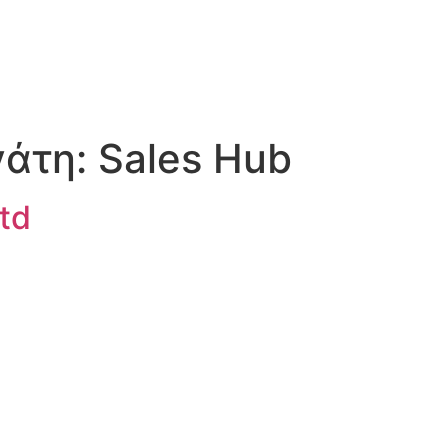
γάτη:
Sales Hub
td